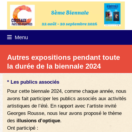
Skip
to
content
Menu
Autres expositions pendant toute
la durée de la biennale 2024
* Les publics associés
Pour cette biennale 2024, comme chaque année, nous
avons fait participer les publics associés aux activités
artistiques de l’été. En rapport avec l’artiste invité
Georges Rousse, nous leur avons proposé le thème
des
illusions d’optique
.
Ont participé :